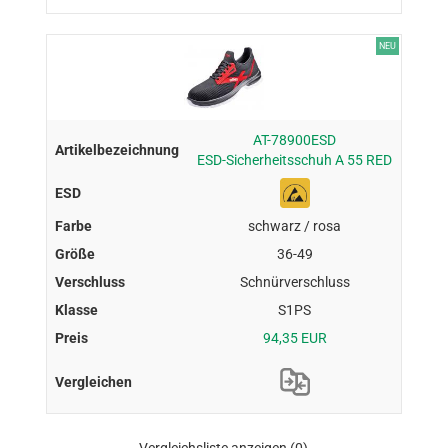
NEU
AT-78900ESD
ESD-Sicherheitsschuh A 55 RED
schwarz / rosa
36-49
Schnürverschluss
S1PS
94,35 EUR
Vergleichsliste anzeigen
(0)