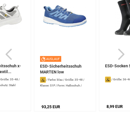
AUSLAUF
itsschuh x-
ESD-Socken S
ESD-Sicherheitsschuh
xtil...
MARTEN low
/
Größe: 35-48
/
/
Größe: 36-4
/
Farbe: blau
/
Größe: 35-48
/
chutz: Stahl
Klasse: S1P
/
Form: Halbschuh
/
Obermaterial: Mikrofaser / Mesh
/
Verschluss: Schnellverschluss
8,99 EUR
93,25 EUR