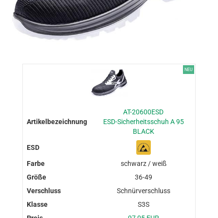
NEU
AT-20600ESD
ESD-Sicherheitsschuh A 95
BLACK
schwarz / weiß
36-49
Schnürverschluss
S3S
97,05 EUR