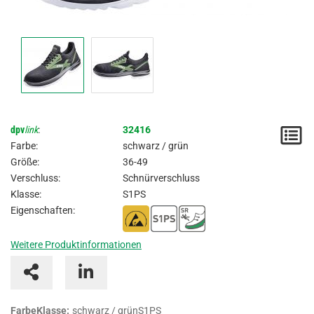
dpv
link
:
32416
M
Farbe:
schwarz / grün
/
Größe:
36-49
Verschluss:
Schnürverschluss
A
Klasse:
S1PS
Eigenschaften:
Weitere Produktinformationen
FarbeKlasse:
schwarz / grünS1PS