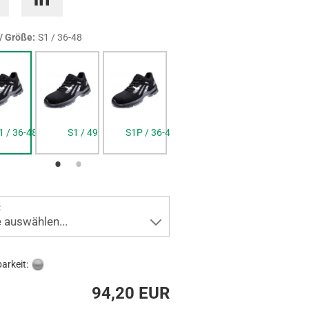
/ Größe:
S1 / 36-48
1 / 36-48
S1 / 49
S1P / 36-48
S1P / 49
:
e auswählen...
arkeit:
94,20 EUR