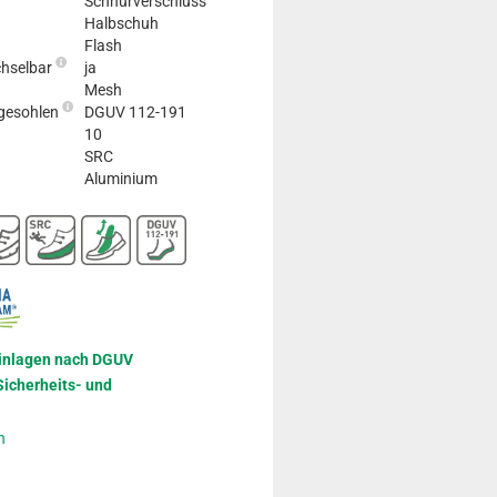
Schnürverschluss
Halbschuh
Flash
chselbar
ja
Mesh
egesohlen
DGUV 112-191
10
SRC
Aluminium
inlagen nach DGUV
icherheits- und
n