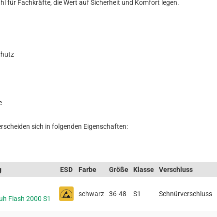
hl für Fachkräfte, die Wert auf Sicherheit und Komfort legen.
chutz
e
erscheiden sich in folgenden Eigenschaften:
g
ESD
Farbe
Größe
Klasse
Verschluss
schwarz
36-48
S1
Schnürverschluss
uh Flash 2000 S1