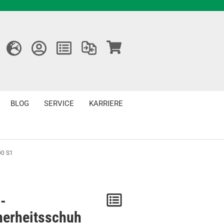
BLOG
SERVICE
KARRIERE
00 S1
-
Merken
herheitsschuh
/