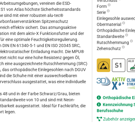
Verschluss
 Arbeitsumgebungen, vereinen die ESD-
Form
 S1 von Atlas höchste Sicherheitsstandards
Serie
 sind mit einer robusten alu-tec®
Einlegesohle auswe
rbonfaserverstärkten Spitzenschutz
Obermaterial
reich effektiv sichert. Das atmungsaktive
Orthopädische Einl
tion mit dem aktiv-X Funktionsfutter und der
Standardweite
für eine optimale Feuchtigkeitsregulierung.
Rutschhemmung
en DIN EN 61340-5-1 und EN ISO 20345 SRC,
Zehenschutz
t elektrostatischer Entladung macht. Die MPU®
t nicht nur eine hohe Resistenz gegen Öl,
uch eine ausgezeichnete Rutschhemmung (SRC)
 das orthopädische Einlegesohlen nach DGUV
ind die Schuhe mit einer auswechselbaren
verschluss ausgestattet, was eine individuelle
s 48 und in der Farbe Schwarz/Grau, bieten
Orthopädische E
Standardweite von 10 und sind mit Neon-
Kennzeichnung S
tbarkeit ausgestattet. Ideal für Fachkräfte, die
Berufsschuhe
rt legen.
Zubehör anzeige