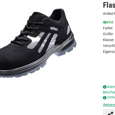
Fla
Artikel-
dpv
link
:
Farbe:
Größe:
Klasse:
Verschl
Eigensc
Kenn
Berufs
Orth
Weitere