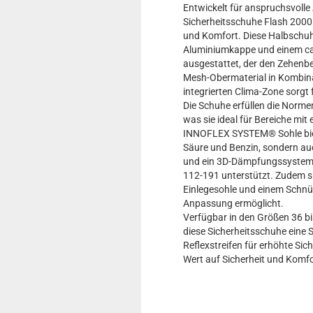
Entwickelt für anspruchsvolle
Sicherheitsschuhe Flash 2000
und Komfort. Diese Halbschuhe
Aluminiumkappe und einem ca
ausgestattet, der den Zehenbe
Mesh-Obermaterial in Kombina
integrierten Clima-Zone sorgt 
Die Schuhe erfüllen die Norm
was sie ideal für Bereiche mi
INNOFLEX SYSTEM® Sohle biete
Säure und Benzin, sondern a
und ein 3D-Dämpfungssystem,
112-191 unterstützt. Zudem s
Einlegesohle und einem Schnür
Anpassung ermöglicht.
Verfügbar in den Größen 36 bi
diese Sicherheitsschuhe eine 
Reflexstreifen für erhöhte Sich
Wert auf Sicherheit und Komfo