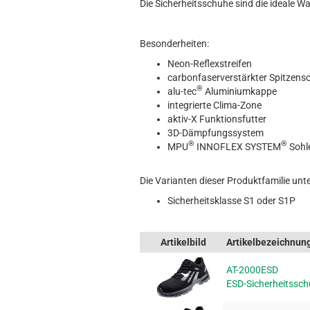
Die Sicherheitsschuhe sind die ideale Wa
Besonderheiten:
Neon-Reflexstreifen
carbonfaserverstärkter Spitzens
®
alu-tec
Aluminiumkappe
integrierte Clima-Zone
aktiv-X Funktionsfutter
3D-Dämpfungssystem
®
®
MPU
INNOFLEX SYSTEM
Sohl
Die Varianten dieser Produktfamilie unt
Sicherheitsklasse S1 oder S1P
Artikelbild
Artikelbezeichnun
AT-2000ESD
ESD-Sicherheitssch