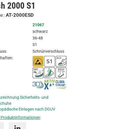
sh 2000 S1
Anfragen
AT-2000ESD
Nr.:
21067
schwarz
36-48
S1
uss:
Schnürverschluss
haften:
zeichnung Sicherheits- und
schuhe
opädische Einlagen nach DGUV
 Produktinformationen