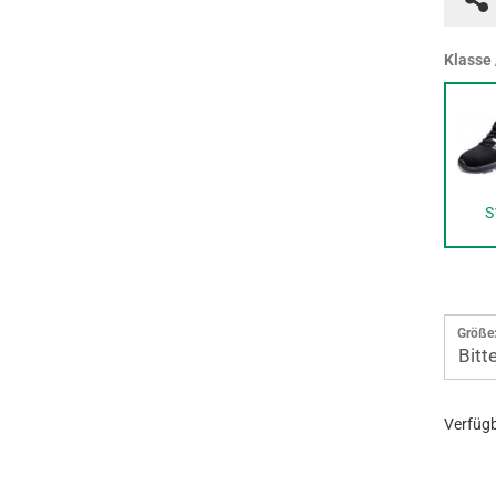
Klasse 
S
Größe
Bitt
Verfügb