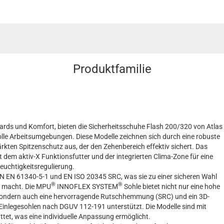
Produktfamilie
dards und Komfort, bieten die Sicherheitsschuhe Flash 200/320 von Atlas
olle Arbeitsumgebungen. Diese Modelle zeichnen sich durch eine robuste
ten Spitzenschutz aus, der den Zehenbereich effektiv sichert. Das
em aktiv-X Funktionsfutter und der integrierten Clima-Zone für eine
euchtigkeitsregulierung.
N EN 61340-5-1 und EN ISO 20345 SRC, was sie zu einer sicheren Wahl
®
®
e macht. Die MPU
INNOFLEX SYSTEM
Sohle bietet nicht nur eine hohe
 sondern auch eine hervorragende Rutschhemmung (SRC) und ein 3D-
nlegesohlen nach DGUV 112-191 unterstützt. Die Modelle sind mit
tet, was eine individuelle Anpassung ermöglicht.