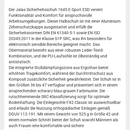
Der Jalas Sicherheitsschuh 1645 E-Sport ESD vereint
Funktionalität und Komfort für anspruchsvolle
Arbeitsumgebungen. Dieser Halbschuh ist mit einer Aluminium-
Zehenschutzkappe ausgestattet und erfüllt die
Sicherheitsnormen DIN EN 61340-5-1 sowie EN ISO
20345:2011 in der Klasse S1P SRC, was ihn besonders für
elektronisch sensible Bereiche geeignet macht. Das
Obermaterial besteht aus einer robusten Leder-Textil-
Kombination, und die PU-Laufsohle ist ölbeständig und
antistatisch.
Die integrierte Stoßdämpfungszone aus Ergothan bietet
erhöhten Tragekomfort, während der Durchtrittschutz aus
Komposit zusätzliche Sicherheit gewährleistet. Der Schuh ist in
den Größen 36 bis 47 verfügbar und präsentiert sich in einem
ansprechenden schwarz-blau-grauen Farbmuster. Die
rutschhemmende SRC-Klassifizierung sorgt für optimale
Bodenhaftung. Die Einlegesohle FX2 Classic ist auswechselbar
und erlaubt die Nutzung orthopädischer Einlagen gemäß
DGUV 112-191. Mit einem Gewicht von 525 g in Größe 42 und
einem normalen Schnitt bietet der Schuh sowohl Männern als
auch Frauen eine komfortable und sichere