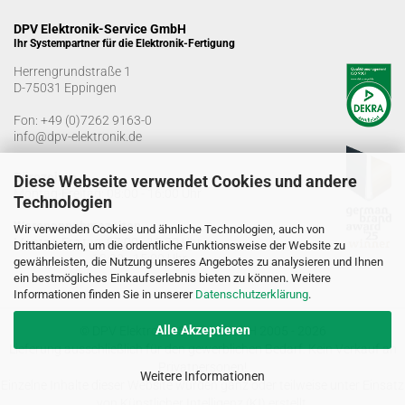
DPV Elektronik-Service GmbH
Ihr Systempartner für die Elektronik-Fertigung
Herrengrundstraße 1
D-75031 Eppingen
Fon:
+49 (0)7262 9163-0
info@dpv-elektronik.de
Bürozeiten
Diese Webseite verwendet Cookies und andere
Montag-Freitag: 08:00 - 16:00 Uhr
Technologien
Warenannahmezeiten
Wir verwenden Cookies und ähnliche Technologien, auch von
Montag-Freitag: 07:00 - 12:30 Uhr
Drittanbietern, um die ordentliche Funktionsweise der Website zu
13:00 - 15:00 Uhr
gewährleisten, die Nutzung unseres Angebotes zu analysieren und Ihnen
ein bestmögliches Einkaufserlebnis bieten zu können. Weitere
Informationen finden Sie in unserer
Datenschutzerklärung
.
Alle Akzeptieren
© DPV Elektronik-Service GmbH 2005 - 2026
Lieferung ausschließlich für den gewerblichen Bedarf. Kein Verkauf an
Privatpersonen!
Weitere Informationen
Einzelne Inhalte dieser Website wurden ganz oder teilweise unter Einsatz
von Künstlicher Intelligenz (KI) erstellt.