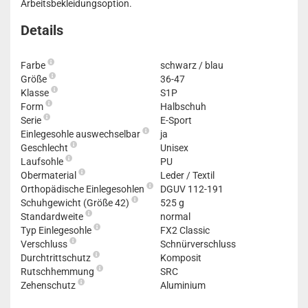
Arbeitsbekleidungsoption.
Details
Farbe
schwarz / blau
Größe
36-47
Klasse
S1P
Form
Halbschuh
Serie
E-Sport
Einlegesohle auswechselbar
ja
Geschlecht
Unisex
Laufsohle
PU
Obermaterial
Leder / Textil
Orthopädische Einlegesohlen
DGUV 112-191
Schuhgewicht (Größe 42)
525 g
Standardweite
normal
Typ Einlegesohle
FX2 Classic
Verschluss
Schnürverschluss
Durchtrittschutz
Komposit
Rutschhemmung
SRC
Zehenschutz
Aluminium