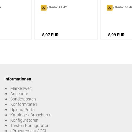
6
/
Größe: 41-42
/
Größe: 36-4
8,07 EUR
8,99 EUR
Informationen
Markenwelt
Angebote
Sonderposten
Konformitäten
Upload-Portal
Kataloge / Broschüren
Konfiguratoren
Treston Konfigurator
eProcurement / OCI