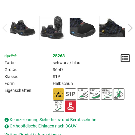
dpv
link
:
25263
M
Farbe:
schwarz / blau
/
Größe:
36-47
Klasse:
S1P
A
Form:
Halbschuh
Eigenschaften:
Kennzeichnung Sicherheits- und Berufsschuhe
Orthopädische Einlagen nach DGUV
Weitere Produktinformationen