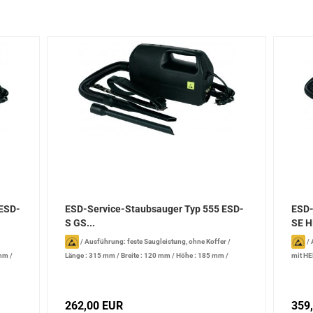
-ESD-
ESD-Service-Staubsauger Typ 555 ESD-
ESD-
S GS...
SE H
/
Ausführung: feste Saugleistung, ohne Koffer
/
/
 mm
/
Länge : 315 mm
/
Breite : 120 mm
/
Höhe : 185 mm
/
mit HE
dB
Leistung: 880 W
/
Lärmpegel: 72 dB
: 185
262,00 EUR
359