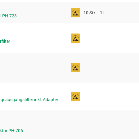
10 Stk
1 l
l PH-723
filter
gsausgangsfilter inkl. Adapter
ektor PH-706