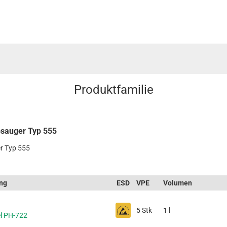
Produktfamilie
ubsauger Typ 555
er Typ 555
ung
ESD
VPE
Volumen
5 Stk
1 l
l PH-722