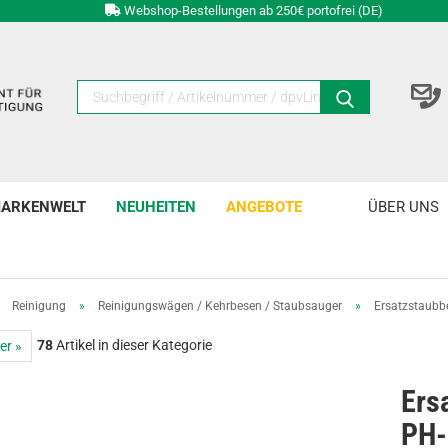
Webshop-Bestellungen ab 250€ portofrei (DE)
ARKENWELT
NEUHEITEN
ANGEBOTE
ÜBER UNS
»
Reinigung
»
Reinigungswägen / Kehrbesen / Staubsauger
»
Ersatzstaubb
78
Artikel in dieser Kategorie
er »
Ers
PH-