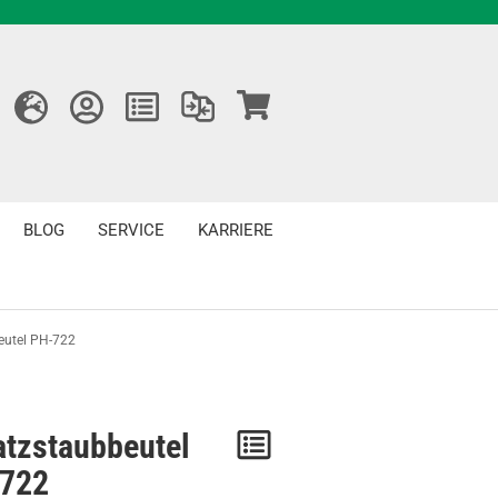
BLOG
SERVICE
KARRIERE
eutel PH-722
atzstaubbeutel
Merken
722
/