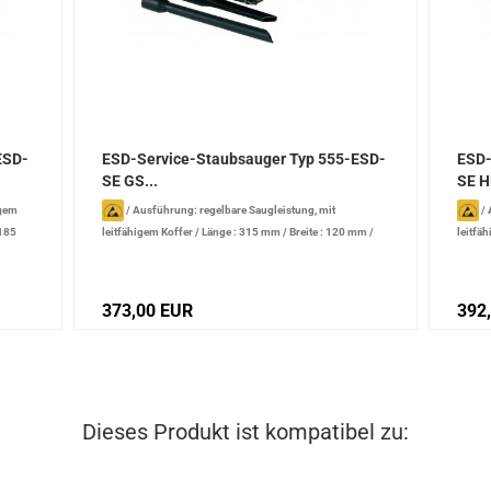
ESD-
ESD-Service-Staubsauger Typ 555-ESD-
ESD-
SE GS...
SE H
igem
/
Ausführung: regelbare Saugleistung, mit
/
 185
leitfähigem Koffer
/
Länge : 315 mm
/
Breite : 120 mm
/
leitfäh
Höhe : 185 mm
/
Leistung: 880 W
/
Lärmpegel: 72 dB
Breite
Lärmpe
373,00 EUR
392
Dieses Produkt ist kompatibel zu: