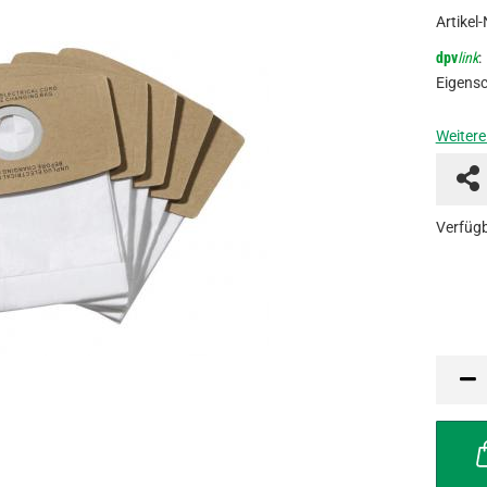
Artikel-
dpv
link
:
Eigensc
Weitere
Verfügb
VPE