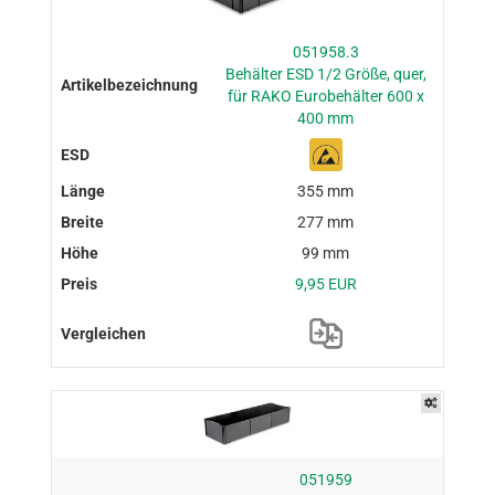
051958.3
Behälter ESD 1/2 Größe, quer,
für RAKO Eurobehälter 600 x
400 mm
355 mm
277 mm
99 mm
9,95 EUR
051959