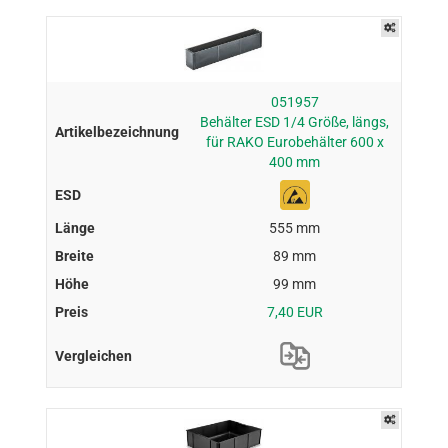
051957
Behälter ESD 1/4 Größe, längs,
für RAKO Eurobehälter 600 x
400 mm
555 mm
89 mm
99 mm
7,40 EUR