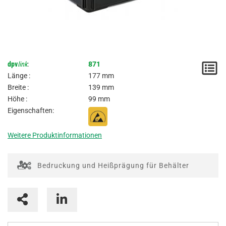
dpv
link
:
871
M
Länge :
177 mm
/
Breite :
139 mm
Höhe :
99 mm
A
Eigenschaften:
Weitere Produktinformationen
Bedruckung und Heißprägung für Behälter