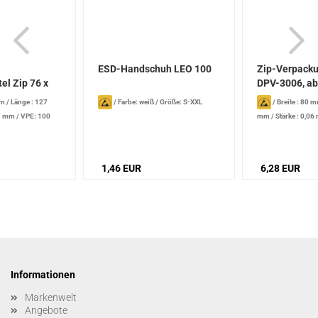
ESD-Handschuh LEO 100
Zip-Verpack
el Zip 76 x
DPV-3006, abl
mm
/
Länge : 127
/
Farbe: weiß
/
Größe: S-XXL
/
Breite : 80 
77 mm
/
VPE: 100
mm
/
Stärke : 0,0
1,46 EUR
6,28 EUR
Informationen
Markenwelt
Angebote