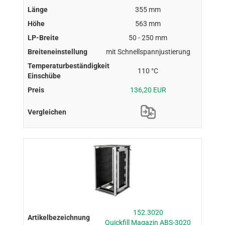
355 mm
563 mm
50 - 250 mm
mit Schnellspannjustierung
110 °C
136,20 EUR
152.3020
Quickfill Magazin ABS-3020