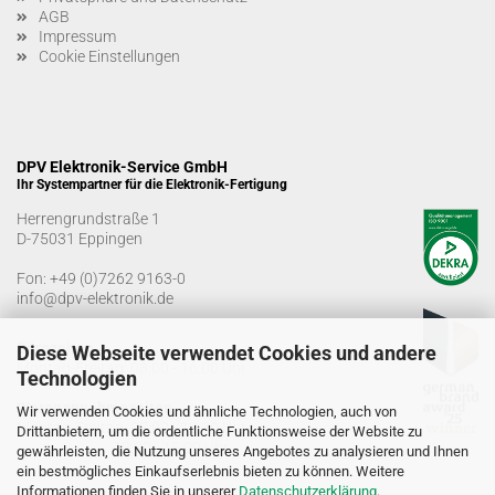
AGB
Impressum
Cookie Einstellungen
DPV Elektronik-Service GmbH
Ihr Systempartner für die Elektronik-Fertigung
Herrengrundstraße 1
D-75031 Eppingen
Fon:
+49 (0)7262 9163-0
info@dpv-elektronik.de
Bürozeiten
Diese Webseite verwendet Cookies und andere
Montag-Freitag: 08:00 - 16:00 Uhr
Technologien
Warenannahmezeiten
Wir verwenden Cookies und ähnliche Technologien, auch von
Montag-Freitag: 07:00 - 12:30 Uhr
Drittanbietern, um die ordentliche Funktionsweise der Website zu
13:00 - 15:00 Uhr
gewährleisten, die Nutzung unseres Angebotes zu analysieren und Ihnen
ein bestmögliches Einkaufserlebnis bieten zu können. Weitere
Informationen finden Sie in unserer
Datenschutzerklärung
.