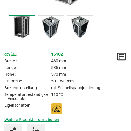
dpv
link
:
15102
M
Breite :
460 mm
/
Länge :
535 mm
Höhe :
570 mm
A
LP-Breite:
50 - 390 mm
Breiteneinstellung:
mit Schnellspannjustierung
Temperaturbeständigke
110 °C
it Einschübe:
Eigenschaften:
Weitere Produktinformationen