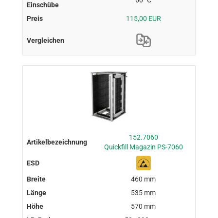
60 °C
115,00 EUR
152.7060
Quickfill Magazin PS-7060
460 mm
535 mm
570 mm