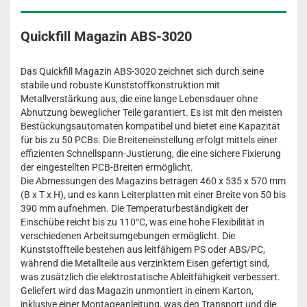
Quickfill Magazin ABS-3020
Das Quickfill Magazin ABS-3020 zeichnet sich durch seine
stabile und robuste Kunststoffkonstruktion mit
Metallverstärkung aus, die eine lange Lebensdauer ohne
Abnutzung beweglicher Teile garantiert. Es ist mit den meisten
Bestückungsautomaten kompatibel und bietet eine Kapazität
für bis zu 50 PCBs. Die Breiteneinstellung erfolgt mittels einer
effizienten Schnellspann-Justierung, die eine sichere Fixierung
der eingestellten PCB-Breiten ermöglicht.
Die Abmessungen des Magazins betragen 460 x 535 x 570 mm
(B x T x H), und es kann Leiterplatten mit einer Breite von 50 bis
390 mm aufnehmen. Die Temperaturbeständigkeit der
Einschübe reicht bis zu 110°C, was eine hohe Flexibilität in
verschiedenen Arbeitsumgebungen ermöglicht. Die
Kunststoffteile bestehen aus leitfähigem PS oder ABS/PC,
während die Metallteile aus verzinktem Eisen gefertigt sind,
was zusätzlich die elektrostatische Ableitfähigkeit verbessert.
Geliefert wird das Magazin unmontiert in einem Karton,
inklusive einer Montageanleitung, was den Transport und die