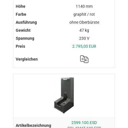
1140 mm
graphit / rot
ohne Oberbürste
47 kg
230 V
2.795,00 EUR
2599.100.ESD