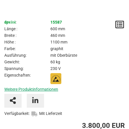
dpv
link
:
15587
M
Länge :
600 mm
/
Breite :
460 mm
Höhe :
1100 mm
A
Farbe:
graphit
Ausführung:
mit Oberbürste
Gewicht:
60 kg
Spannung:
230 V
Eigenschaften:
Weitere Produktinformationen
Verfügbarkeit:
Mit Lieferzeit
3.800,00 EUR