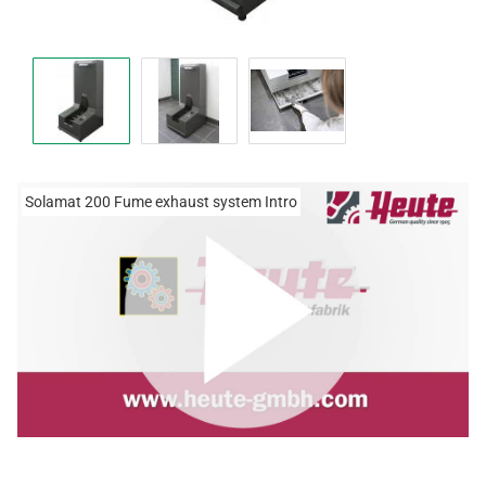
Solamat 200 Fume exhaust system Intro