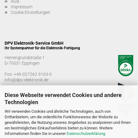
AGB
Impressum
Cookie Einstellungen
DPV Elektronik-Service GmbH
Ihr Systempartner für die Elektronik-Fertigung
Herrengrundstraße 1
D-75031 Eppingen
Fon:
+49 (0)7262 9163-0
info@dpv-elektronik.de
Bürozeiten
Diese Webseite verwendet Cookies und andere
Montag-Freitag: 08:00 - 16:00 Uhr
Technologien
Warenannahmezeiten
Wir verwenden Cookies und ähnliche Technologien, auch von
Montag-Freitag: 07:00 - 12:30 Uhr
Drittanbietern, um die ordentliche Funktionsweise der Website zu
13:00 - 15:00 Uhr
gewährleisten, die Nutzung unseres Angebotes zu analysieren und Ihnen
ein bestmögliches Einkaufserlebnis bieten zu können. Weitere
Informationen finden Sie in unserer
Datenschutzerklärung
.