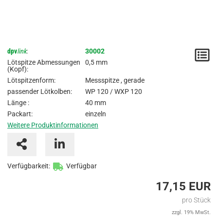
dpv
link
:
30002
M
Lötspitze Abmessungen
0,5 mm
(Kopf):
/
Lötspitzenform:
Messspitze , gerade
A
passender Lötkolben:
WP 120 / WXP 120
Länge :
40 mm
Packart:
einzeln
Weitere Produktinformationen
Verfügbarkeit:
Verfügbar
17,15 EUR
pro Stück
zzgl. 19% MwSt.