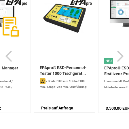
NEU
EPApro® ESD-Personnel-
D-Manager
EPApro® ES
Tester 1000 Tischgerät...
Erstlizenz Pro
..
/
Breite : 180 mm
/
Höhe : 100
essional
/
Lizenzmodell: Prof
mm
/
Länge : 265 mm
/
Ausführung:
 50 - 249
/
Mitarbeiteranzahl:
Tischgerät, RFID-Leser Standard
/
izenz
Lizenztyp: Erstlize
Spannung: 100 - 230 V
/
Prüfspannung: 30 - 100 V
Preis auf Anfrage
R
3.500,00 EU