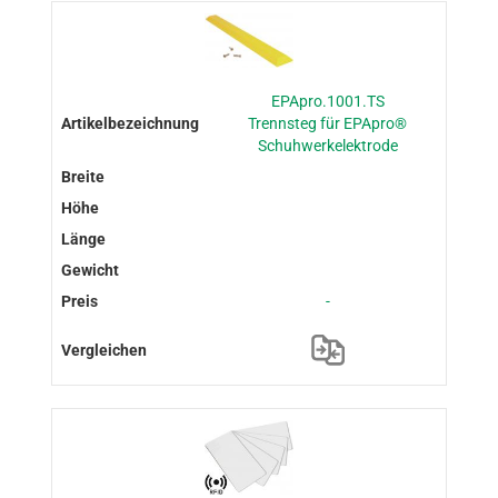
EPApro.1001.TS
Trennsteg für EPApro®
Schuhwerkelektrode
-