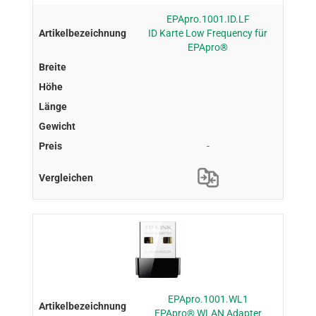
EPApro.1001.ID.LF
ID Karte Low Frequency für
EPApro®
-
EPApro.1001.WL1
EPApro® WLAN Adapter