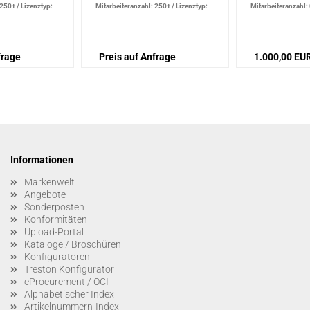
 250+
/
Lizenztyp:
Mitarbeiteranzahl: 250+
/
Lizenztyp:
Mitarbeiteranzahl: 
Updatelizenz
Updatelizenz
frage
Preis auf Anfrage
1.000,00 EU
Informationen
Markenwelt
Angebote
Sonderposten
Konformitäten
Upload-Portal
Kataloge / Broschüren
Konfiguratoren
Treston Konfigurator
eProcurement / OCI
Alphabetischer Index
Artikelnummern-Index