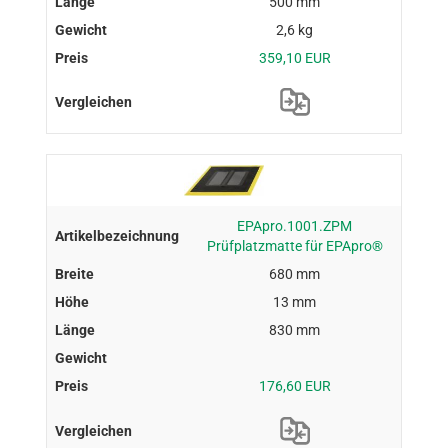
500 mm
2,6 kg
359,10 EUR
EPApro.1001.ZPM
Prüfplatzmatte für EPApro®
680 mm
13 mm
830 mm
176,60 EUR