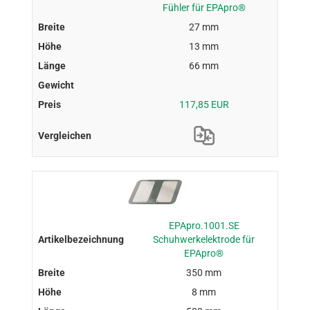
Fühler für EPApro®
27 mm
13 mm
66 mm
117,85 EUR
EPApro.1001.SE
Schuhwerkelektrode für
EPApro®
350 mm
8 mm