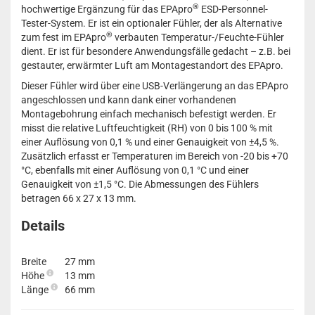
®
hochwertige Ergänzung für das EPApro
ESD-Personnel-
Tester-System. Er ist ein optionaler Fühler, der als Alternative
®
zum fest im EPApro
verbauten Temperatur-/Feuchte-Fühler
dient. Er ist für besondere Anwendungsfälle gedacht – z.B. bei
gestauter, erwärmter Luft am Montagestandort des EPApro.
Dieser Fühler wird über eine USB-Verlängerung an das EPApro
angeschlossen und kann dank einer vorhandenen
Montagebohrung einfach mechanisch befestigt werden. Er
misst die relative Luftfeuchtigkeit (RH) von 0 bis 100 % mit
einer Auflösung von 0,1 % und einer Genauigkeit von ±4,5 %.
Zusätzlich erfasst er Temperaturen im Bereich von -20 bis +70
°C, ebenfalls mit einer Auflösung von 0,1 °C und einer
Genauigkeit von ±1,5 °C. Die Abmessungen des Fühlers
betragen 66 x 27 x 13 mm.
Details
Breite
27 mm
Höhe
13 mm
Länge
66 mm