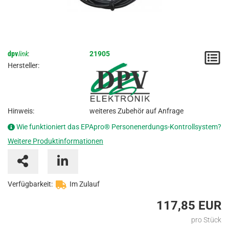
dpv
link
:
21905
M
Hersteller:
/
A
Hinweis:
weiteres Zubehör auf Anfrage
Wie funktioniert das EPApro® Personenerdungs-Kontrollsystem?
Weitere Produktinformationen
Verfügbarkeit:
Im Zulauf
117,85 EUR
pro Stück