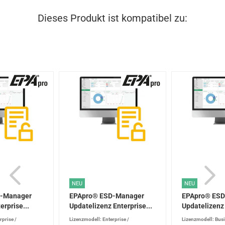
Dieses Produkt ist kompatibel zu:
NEU
NEU
D-Manager
EPApro® ESD-Manager
EPApro® ES
erprise...
Updatelizenz Enterprise...
Updatelizenz 
rprise
/
Lizenzmodell: Enterprise
/
Lizenzmodell: Bus