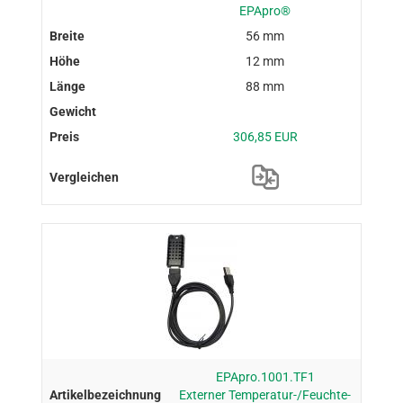
EPApro®
56 mm
12 mm
88 mm
306,85 EUR
EPApro.1001.TF1
Externer Temperatur-/Feuchte-