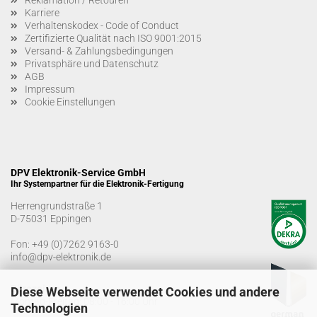
Reklamation / Retouren
Karriere
Verhaltenskodex - Code of Conduct
Zertifizierte Qualität nach ISO 9001:2015
Versand- & Zahlungsbedingungen
Privatsphäre und Datenschutz
AGB
Impressum
Cookie Einstellungen
DPV Elektronik-Service GmbH
Ihr Systempartner für die Elektronik-Fertigung
Herrengrundstraße 1
D-75031 Eppingen
Fon:
+49 (0)7262 9163-0
info@dpv-elektronik.de
Bürozeiten
Diese Webseite verwendet Cookies und andere
Montag-Freitag: 08:00 - 16:00 Uhr
Technologien