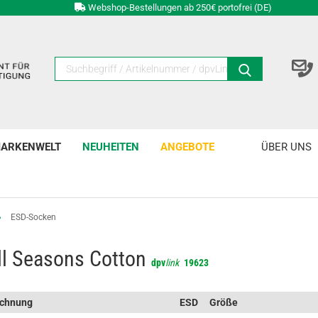
Webshop-Bestellungen ab 250€ portofrei (DE)
ARKENWELT
NEUHEITEN
ANGEBOTE
ÜBER UNS
»
ESD-Socken
ll Seasons Cotton
dpv
link
19623
ichnung
ESD
Größe