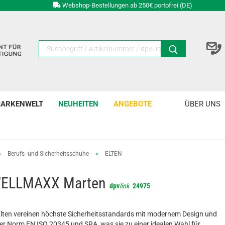
Webshop-Bestellungen ab 250€ portofrei (DE)
ARKENWELT
NEUHEITEN
ANGEBOTE
ÜBER UNS
»
Berufs- und Sicherheitsschuhe
»
ELTEN
 WELLMAXX Marten
dpv
link
24975
lten vereinen höchste Sicherheitsstandards mit modernem Design und
er Norm EN ISO 20345 und SRA, was sie zu einer idealen Wahl für