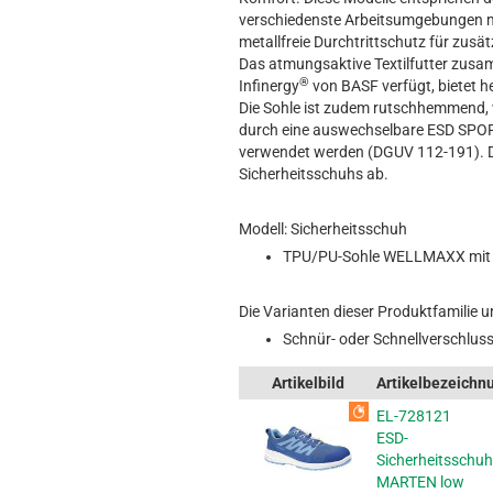
verschiedenste Arbeitsumgebungen ma
metallfreie Durchtrittschutz für zusät
Das atmungsaktive Textilfutter zus
®
Infinergy
von BASF verfügt, bietet
Die Sohle ist zudem rutschhemmend, wa
durch eine auswechselbare ESD SPOR
verwendet werden (DGUV 112-191). De
Sicherheitsschuhs ab.
Modell: Sicherheitsschuh
TPU/PU-Sohle WELLMAXX mit S
Die Varianten dieser Produktfamilie u
Schnür- oder Schnellverschlus
Artikelbild
Artikelbezeichn
EL-728121
ESD-
Sicherheitsschuh
MARTEN low