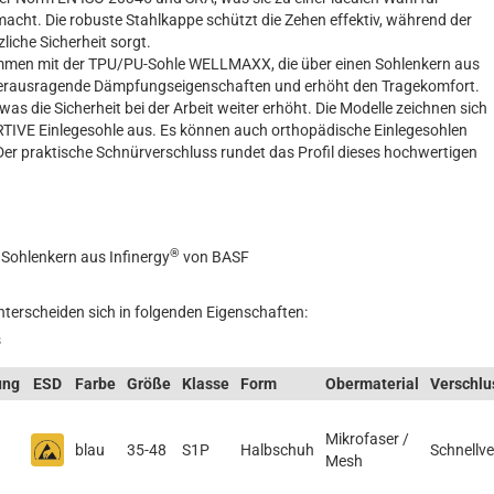
cht. Die robuste Stahlkappe schützt die Zehen effektiv, während der
zliche Sicherheit sorgt.
ammen mit der TPU/PU-Sohle WELLMAXX, die über einen Sohlenkern aus
 herausragende Dämpfungseigenschaften und erhöht den Tragekomfort.
s die Sicherheit bei der Arbeit weiter erhöht. Die Modelle zeichnen sich
TIVE Einlegesohle aus. Es können auch orthopädische Einlegesohlen
r praktische Schnürverschluss rundet das Profil dieses hochwertigen
®
ohlenkern aus Infinergy
von BASF
nterscheiden sich in folgenden Eigenschaften:
s
ung
ESD
Farbe
Größe
Klasse
Form
Obermaterial
Verschlu
Mikrofaser /
blau
35-48
S1P
Halbschuh
Schnellv
Mesh