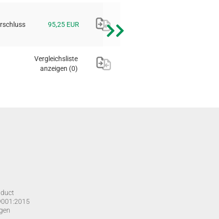
rschluss
95,25 EUR
Vergleichsliste
anzeigen
(0)
nduct
O 9001:2015
gen