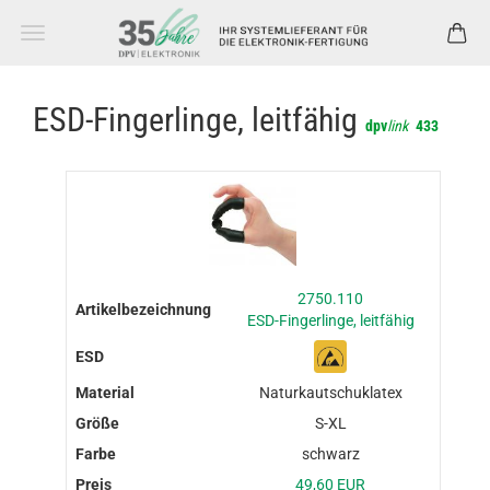
ESD-Fingerlinge, leitfähig
dpv
link
433
2750.110
ESD-Fingerlinge, leitfähig
Naturkautschuklatex
S-XL
schwarz
49,60 EUR