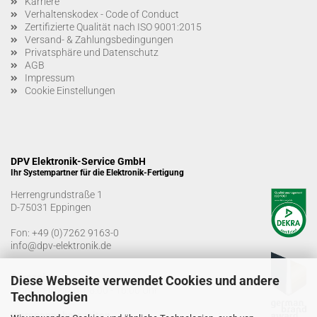
Karriere
Verhaltenskodex - Code of Conduct
Zertifizierte Qualität nach ISO 9001:2015
Versand- & Zahlungsbedingungen
Privatsphäre und Datenschutz
AGB
Impressum
Cookie Einstellungen
DPV Elektronik-Service GmbH
Ihr Systempartner für die Elektronik-Fertigung
Herrengrundstraße 1
D-75031 Eppingen
Fon:
+49 (0)7262 9163-0
info@dpv-elektronik.de
Bürozeiten
Diese Webseite verwendet Cookies und andere
Montag-Freitag: 08:00 - 16:00 Uhr
Technologien
Warenannahmezeiten