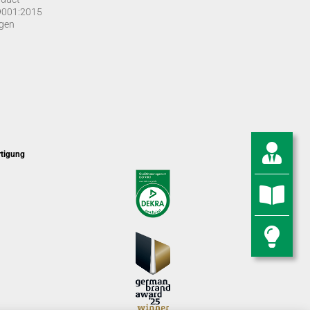
O 9001:2015
gen
rtigung