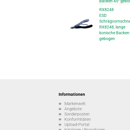
Backen 45° gebo
RX8248
ESD
Schrägvornschne
RX8248, lange
konische Backen
gebogen
Informationen
Markenwelt
Angebote
Sonderposten
Konformitäten
Upload-Portal
Kataloge / Broschüren