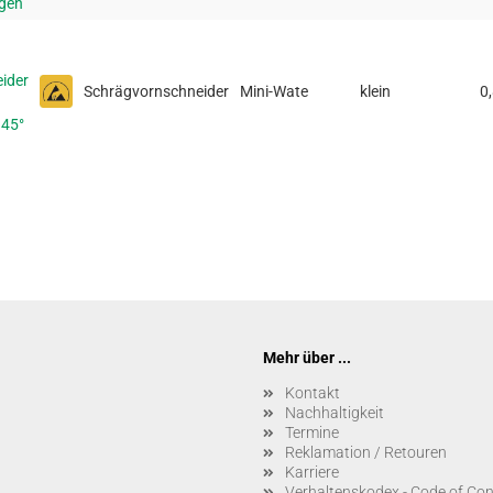
gen
ider
Schrägvornschneider
Mini-Wate
klein
0
 45°
Mehr über ...
Kontakt
Nachhaltigkeit
Termine
Reklamation / Retouren
Karriere
Verhaltenskodex - Code of Co