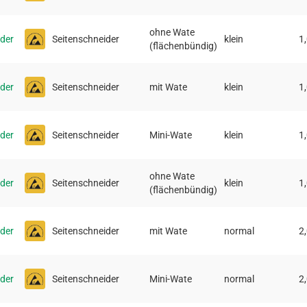
ohne Wate
ider
Seitenschneider
klein
1
(flächenbündig)
ider
Seitenschneider
mit Wate
klein
1
ider
Seitenschneider
Mini-Wate
klein
1
ohne Wate
ider
Seitenschneider
klein
1
(flächenbündig)
ider
Seitenschneider
mit Wate
normal
2
ider
Seitenschneider
Mini-Wate
normal
2