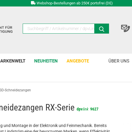
Webshop-Bestellungen ab 250€ portofrei (DE)
ARKENWELT
NEUHEITEN
ANGEBOTE
ÜBER UNS
SD-Schneidezangen
neidezangen RX-Serie
dpv
link
9627
g und Montage in der Elektronik und Feinmechanik. Bereits
ist Lindström eine der bevorzugten Marken, wenn Effektivität