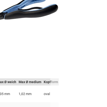
ax Ø weich
Max Ø medium
Kopfform
Max Ø hart
Biegegrad
,05 mm
1,02 mm
oval