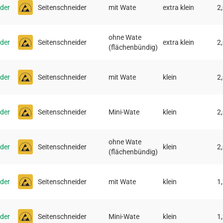
ider
Seitenschneider
mit Wate
extra klein
2
ohne Wate
ider
Seitenschneider
extra klein
2
(flächenbündig)
ider
Seitenschneider
mit Wate
klein
2
ider
Seitenschneider
Mini-Wate
klein
2
ohne Wate
ider
Seitenschneider
klein
2
(flächenbündig)
ider
Seitenschneider
mit Wate
klein
1
ider
Seitenschneider
Mini-Wate
klein
1