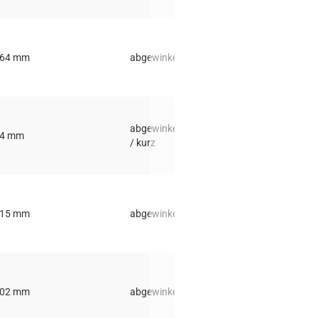
,64 mm
abgewinkelt
50 °
abgewinkelt
,4 mm
10 °
/ kurz
,15 mm
abgewinkelt
20 °
,02 mm
abgewinkelt
45 °