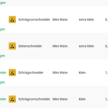
ogen
Schrägvornschneider
Mini-Wate
extra klein
0
gen
Seitenschneider
Mini-Wate
extra klein
0
gen
ider
Schrägschneider
Mini-Wate
klein
1
gen
ider
Schrägvornschneider
Mini-Wate
klein
1