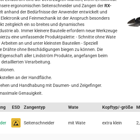
Unsere ergonomischen Seitenschneider und Zangen der
RX-
elt anhand der Bedürfnisse der Anwender entwickelt und
der Elektronik und Feinmechanik ist der Anspruch besonders
kt zeitgleich ein so breites und dynamisches
dustrie ab. Immer kleinere Bauteile erfordern neue Werkzeuge
hierzu eine umfassende Produktpalette: - Schnitte ohne Wate
 Arbeiten an und unter kleinsten Bauteilen - Speziell
e Drähte ohne Beschädigungen biegen zu können. Die
te Eigenschaft aller Lindström Produkte, angefangen beim
detaillierten Verarbeitung.
sitionen.
ckstellen an der Handfläche.
rehen und Handhabung mit Daumen- und Zeigefinger.
 maximale Genauigkeit.
ung
ESD
Zangentyp
Wate
Kopftyp/-größe
M
ider
Seitenschneider
mit Wate
extra klein
2