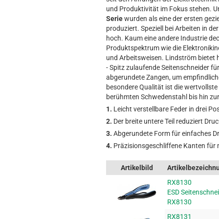
und Produktivität im Fokus stehen. 
Serie
wurden als eine der ersten gezi
produziert. Speziell bei Arbeiten in 
hoch. Kaum eine andere Industrie dec
Produktspektrum wie die Elektronikin
und Arbeitsweisen. Lindström bietet 
- Spitz zulaufende Seitenschneider für
abgerundete Zangen, um empfindlich
besondere Qualität ist die wertvolls
berühmten Schwedenstahl bis hin zur 
1.
Leicht verstellbare Feder in drei Po
2.
Der breite untere Teil reduziert Dru
3.
Abgerundete Form für einfaches D
4.
Präzisionsgeschliffene Kanten für
Artikelbild
Artikelbezeichn
RX8130
ESD Seitenschne
RX8130
RX8131