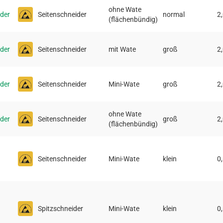
ohne Wate
ider
Seitenschneider
normal
2
(flächenbündig)
ider
Seitenschneider
mit Wate
groß
2
ider
Seitenschneider
Mini-Wate
groß
2
ohne Wate
ider
Seitenschneider
groß
2
(flächenbündig)
Seitenschneider
Mini-Wate
klein
0
Spitzschneider
Mini-Wate
klein
0