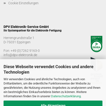
Cookie Einstellungen
DPV Elektronik-Service GmbH
Ihr Systempartner für die Elektronik-Fertigung
Herrengrundstraße 1
D-75031 Eppingen
Fon:
+49 (0)7262 9163-0
info@dpv-elektronik.de
Bürozeiten
Diese Webseite verwendet Cookies und andere
Montag-Freitag: 08:00 - 16:00 Uhr
Technologien
Warenannahmezeiten
Wir verwenden Cookies und ähnliche Technologien, auch von
Montag-Freitag: 07:00 - 12:30 Uhr
Drittanbietern, um die ordentliche Funktionsweise der Website zu
13:00 - 15:00 Uhr
gewährleisten, die Nutzung unseres Angebotes zu analysieren und Ihnen
ein bestmögliches Einkaufserlebnis bieten zu können. Weitere
Informationen finden Sie in unserer
Datenschutzerklärung
.
Alle Akzeptieren
© DPV Elektronik-Service GmbH 2005 - 2026