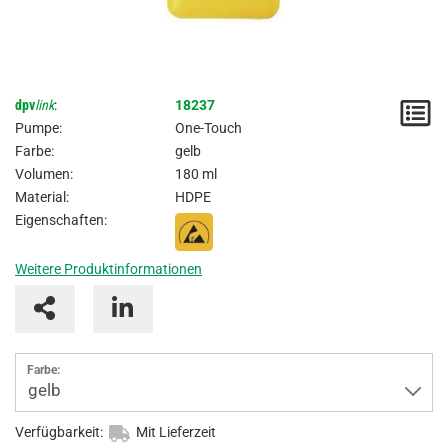
dpv
link
:
18237
M
Pumpe:
One-Touch
/
Farbe:
gelb
Volumen:
180 ml
A
Material:
HDPE
Eigenschaften:
Weitere Produktinformationen
Farbe:
gelb
Verfügbarkeit:
Mit Lieferzeit