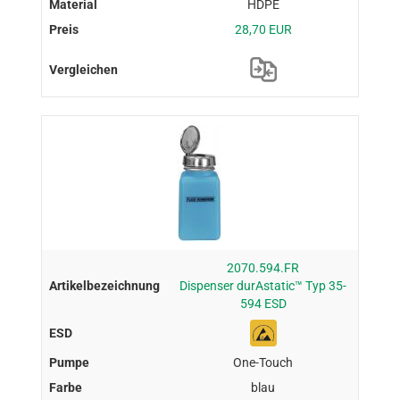
HDPE
28,70 EUR
2070.594.FR
Dispenser durAstatic™ Typ 35-
594 ESD
One-Touch
blau