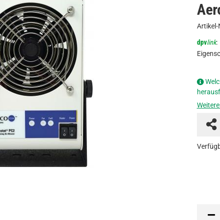
Aer
Artikel-
dpv
link
:
Eigensc
Welc
herausf
Weitere
Verfügb
Stück