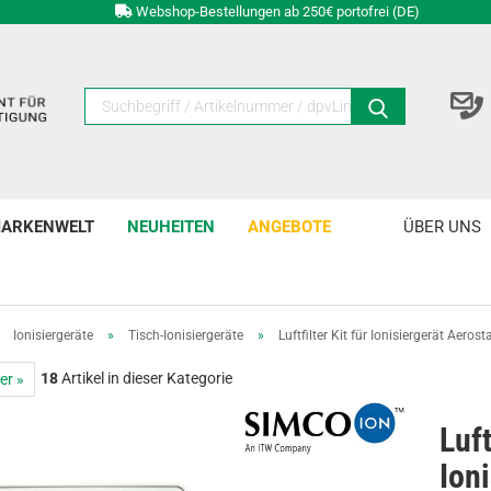
Webshop-Bestellungen ab 250€ portofrei (DE)
ARKENWELT
NEUHEITEN
ANGEBOTE
ÜBER UNS
»
Ionisiergeräte
»
Tisch-Ionisiergeräte
»
Luftfilter Kit für Ionisiergerät Aeros
18
Artikel in dieser Kategorie
er »
Luft
Ion