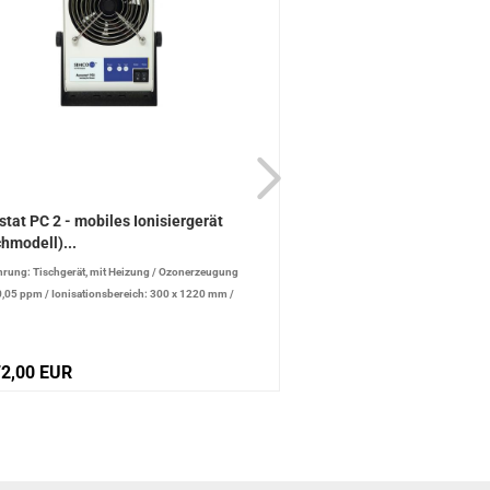
stat PC 2 - mobiles Ionisiergerät
Aerostat PC 2 - mobiles 
chmodell)...
(Tischmodell)...
rung: Tischgerät, mit Heizung
/
Ozonerzeugung
Ausführung: Tischgerät, mit Ala
0,05 ppm
/
Ionisationsbereich: 300 x 1220 mm
/
Ozonerzeugung max.: 0,05 ppm
/
alance +/-: 10 V
x 1220 mm
/
Ionenbalance +/-: 10
72,00 EUR
1.090,00 EUR