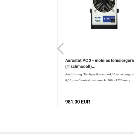
mobiles Ionisiergerät
Aerostat PC 2 - mobiles Ionisiergerä
(Tischmodell)...
t, mit Alarm/Heizung
/
Ausführung: Tischgerät, standard
/
Ozonerzeugung
0,05 ppm
/
Ionisationsbereich: 300
0,05 ppm
/
Ionisationsbereich: 300 x 1220 mm
/
nce +/-: 10 V
Ionenbalance +/-: 10 V
981,00 EUR