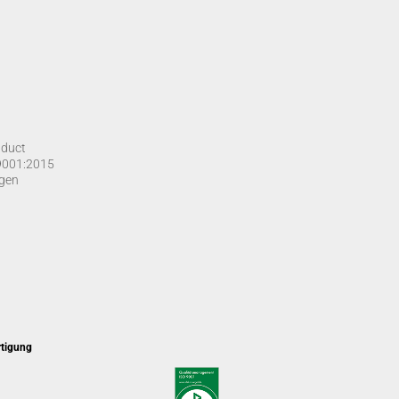
nduct
O 9001:2015
gen
rtigung