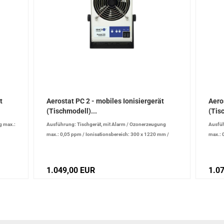
t
Aerostat PC 2 - mobiles Ionisiergerät
Aero
(Tischmodell)...
(Tis
 max.:
Ausführung: Tischgerät, mit Alarm
/
Ozonerzeugung
Ausfüh
max.: 0,05 ppm
/
Ionisationsbereich: 300 x 1220 mm
/
max.: 
Ionenbalance +/-: 10 V
Ionenb
1.049,00 EUR
1.0