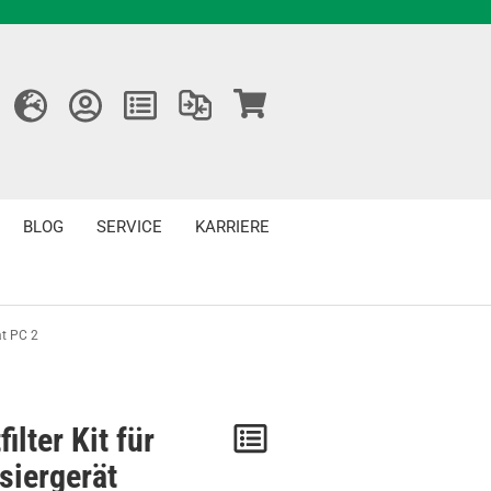
BLOG
SERVICE
KARRIERE
tat PC 2
filter Kit für
Merken
isiergerät
/