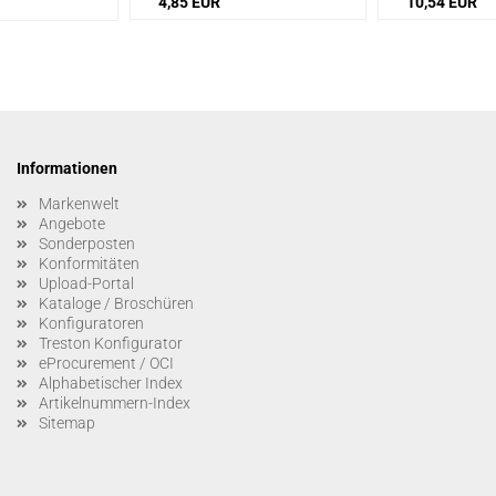
4,85 EUR
10,54 EUR
Informationen
Markenwelt
Angebote
Sonderposten
Konformitäten
Upload-Portal
Kataloge / Broschüren
Konfiguratoren
Treston Konfigurator
eProcurement / OCI
Alphabetischer Index
Artikelnummern-Index
Sitemap