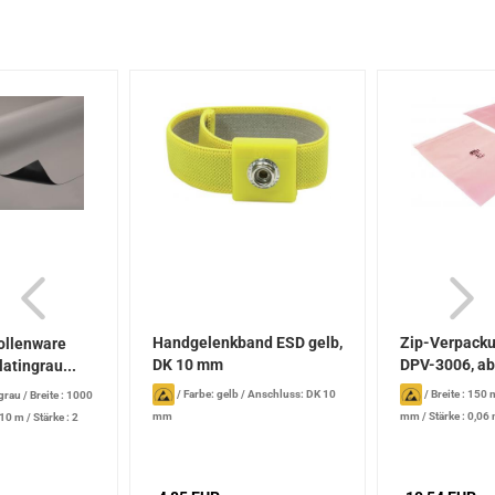
Handgelenkband ESD gelb,
Zip-Verpack
ollenware
DK 10 mm
DPV-3006, abl
latingrau...
/
Farbe: gelb
/
Anschluss: DK 10
/
Breite : 150
ngrau
/
Breite : 1000
mm
mm
/
Stärke : 0,0
 10 m
/
Stärke : 2