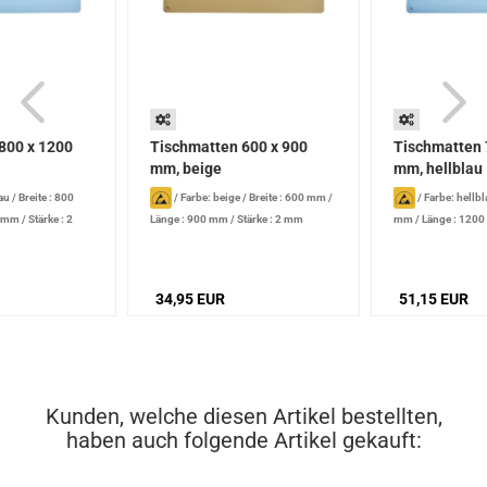
800 x 1200
Tischmatten 600 x 900
Tischmatten 
mm, beige
mm, hellblau
lau
/
Breite : 800
/
Farbe: beige
/
Breite : 600 mm
/
/
Farbe: hellb
0 mm
/
Stärke : 2
Länge : 900 mm
/
Stärke : 2 mm
mm
/
Länge : 120
mm
34,95 EUR
51,15 EUR
Kunden, welche diesen Artikel bestellten,
haben auch folgende Artikel gekauft: