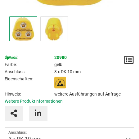
dpv
link
:
20980
M
Farbe:
gelb
/
Anschluss:
3 x DK 10 mm
Eigenschaften:
A
Hinweis:
weitere Ausführungen auf Anfrage
Weitere Produktinformationen
Anschluss:
3 x DK 10 mm