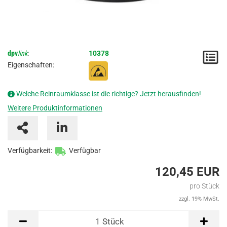
dpv
link
:
10378
M
Eigenschaften:
/
A
Welche Reinraumklasse ist die richtige? Jetzt herausfinden!
Weitere Produktinformationen
Verfügbarkeit:
Verfügbar
120,45 EUR
pro Stück
zzgl. 19% MwSt.
Stück
1
Stück