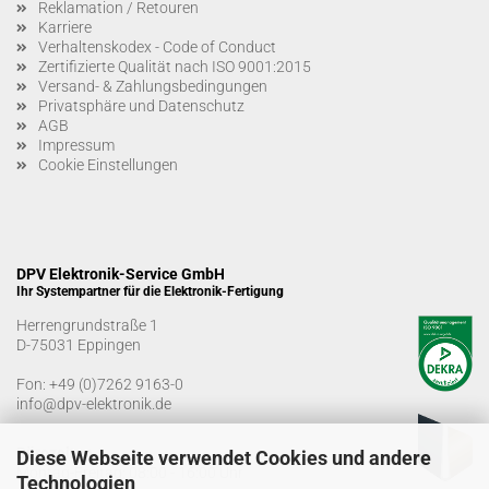
Reklamation / Retouren
Karriere
Verhaltenskodex - Code of Conduct
Zertifizierte Qualität nach ISO 9001:2015
Versand- & Zahlungsbedingungen
Privatsphäre und Datenschutz
AGB
Impressum
Cookie Einstellungen
DPV Elektronik-Service GmbH
Ihr Systempartner für die Elektronik-Fertigung
Herrengrundstraße 1
D-75031 Eppingen
Fon:
+49 (0)7262 9163-0
info@dpv-elektronik.de
Bürozeiten
Diese Webseite verwendet Cookies und andere
Montag-Freitag: 08:00 - 16:00 Uhr
Technologien