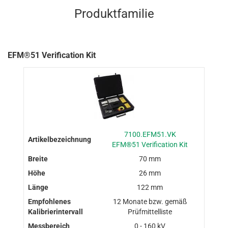
Produktfamilie
EFM®51 Verification Kit
7100.EFM51.VK
EFM®51 Verification Kit
70 mm
26 mm
122 mm
12 Monate bzw. gemäß
Prüfmittelliste
0 - 160 kV