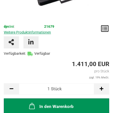
dpv
link
:
21679
M
Weitere Produktinformationen
/
A
Verfügbarkeit:
Verfügbar
1.411,00 EUR
pro Stück
zzgl. 19% MwSt.
Stück
1
Stück
In den Warenkorb