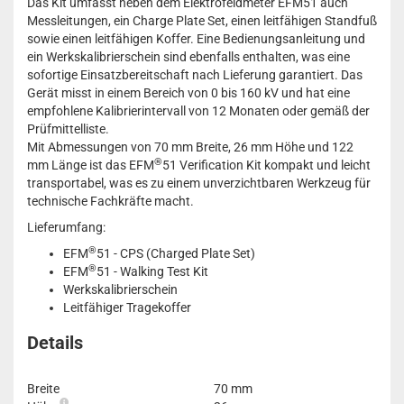
Das Kit umfasst neben dem Elektrofeldmeter EFM51 auch
Messleitungen, ein Charge Plate Set, einen leitfähigen Standfuß
sowie einen leitfähigen Koffer. Eine Bedienungsanleitung und
ein Werkskalibrierschein sind ebenfalls enthalten, was eine
sofortige Einsatzbereitschaft nach Lieferung garantiert. Das
Gerät misst in einem Bereich von 0 bis 160 kV und hat eine
empfohlene Kalibrierintervall von 12 Monaten oder gemäß der
Prüfmittelliste.
Mit Abmessungen von 70 mm Breite, 26 mm Höhe und 122
®
mm Länge ist das EFM
51 Verification Kit kompakt und leicht
transportabel, was es zu einem unverzichtbaren Werkzeug für
technische Fachkräfte macht.
Lieferumfang:
®
EFM
51 - CPS (Charged Plate Set)
®
EFM
51 - Walking Test Kit
Werkskalibrierschein
Leitfähiger Tragekoffer
Details
Breite
70 mm