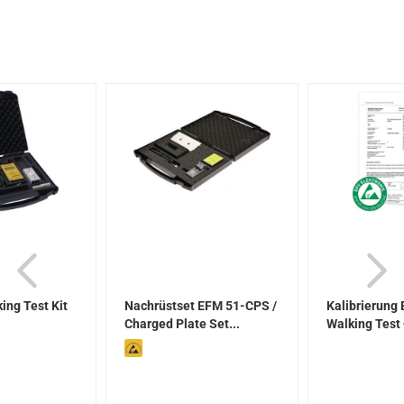
ng Test Kit
Nachrüstset EFM 51-CPS /
Kalibrierung
Charged Plate Set...
Walking Test
Verification..