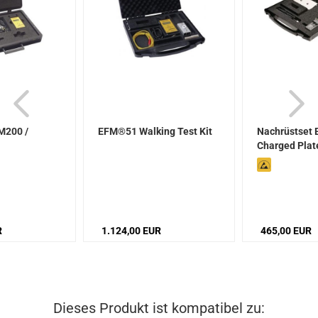
RM200 /
EFM®51 Walking Test Kit
Nachrüstset 
Charged Plate
R
1.124,00 EUR
465,00 EUR
Dieses Produkt ist kompatibel zu: