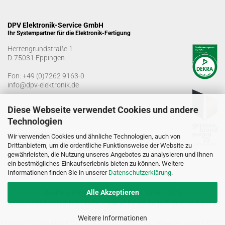
DPV Elektronik-Service GmbH
Ihr Systempartner für die Elektronik-Fertigung
Herrengrundstraße 1
D-75031 Eppingen
Fon:
+49 (0)7262 9163-0
info@dpv-elektronik.de
Bürozeiten
Diese Webseite verwendet Cookies und andere
Montag-Freitag: 08:00 - 16:00 Uhr
Technologien
Warenannahmezeiten
Wir verwenden Cookies und ähnliche Technologien, auch von
Montag-Freitag: 07:00 - 12:30 Uhr
Drittanbietern, um die ordentliche Funktionsweise der Website zu
13:00 - 15:00 Uhr
gewährleisten, die Nutzung unseres Angebotes zu analysieren und Ihnen
ein bestmögliches Einkaufserlebnis bieten zu können. Weitere
Informationen finden Sie in unserer
Datenschutzerklärung
.
Alle Akzeptieren
© DPV Elektronik-Service GmbH 2005 - 2026
Lieferung ausschließlich für den gewerblichen Bedarf. Kein Verkauf an
Privatpersonen!
Weitere Informationen
Einzelne Inhalte dieser Website wurden ganz oder teilweise unter Einsatz