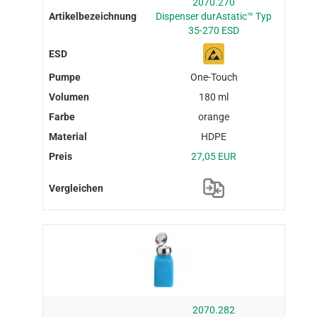
2070.270
Dispenser durAstatic™ Typ
35-270 ESD
One-Touch
180 ml
orange
HDPE
27,05 EUR
2070.282