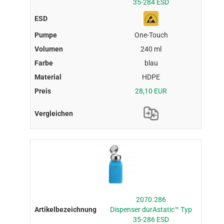
35-284 ESD
One-Touch
240 ml
blau
HDPE
28,10 EUR
2070.286
Dispenser durAstatic™ Typ
35-286 ESD