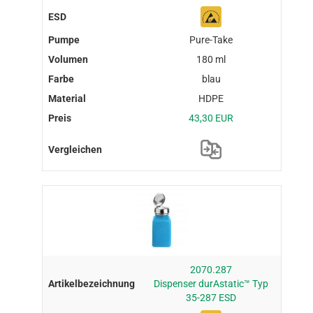
Pure-Take
180 ml
blau
HDPE
43,30 EUR
2070.287
Dispenser durAstatic™ Typ
35-287 ESD