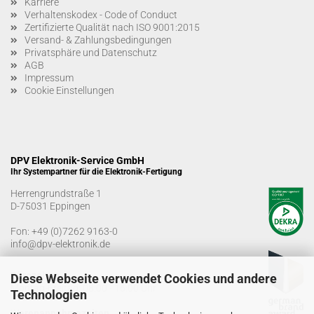
Karriere
Verhaltenskodex - Code of Conduct
Zertifizierte Qualität nach ISO 9001:2015
Versand- & Zahlungsbedingungen
Privatsphäre und Datenschutz
AGB
Impressum
Cookie Einstellungen
DPV Elektronik-Service GmbH
Ihr Systempartner für die Elektronik-Fertigung
Herrengrundstraße 1
D-75031 Eppingen
Fon:
+49 (0)7262 9163-0
info@dpv-elektronik.de
Bürozeiten
Diese Webseite verwendet Cookies und andere
Montag-Freitag: 08:00 - 16:00 Uhr
Technologien
Warenannahmezeiten