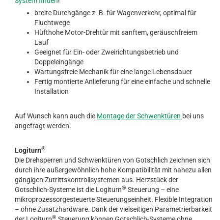
System finden
!
breite Durchgänge z. B. für Wagenverkehr, optimal für
Fluchtwege
Hüfthohe Motor-Drehtür mit sanftem, geräuschfreiem
Lauf
Geeignet für Ein- oder Zweirichtungsbetrieb und
Doppeleingänge
Wartungsfreie Mechanik für eine lange Lebensdauer
Fertig montierte Anlieferung für eine einfache und schnelle
Installation
Auf Wunsch kann auch die
Montage der Schwenktüren
bei uns
angefragt werden.
®
Logiturn
Die Drehsperren und Schwenktüren von Gotschlich zeichnen sich
durch ihre außergewöhnlich hohe Kompatibilität mit nahezu allen
gängigen Zutrittskontrollsystemen aus. Herzstück der
®
Gotschlich-Systeme ist die Logiturn
Steuerung – eine
mikroprozessorgesteuerte Steuerungseinheit. Flexible Integration
– ohne Zusatzhardware. Dank der vielseitigen Parametrierbarkeit
®
der Logiturn
Steuerung können Gotschlich-Systeme ohne