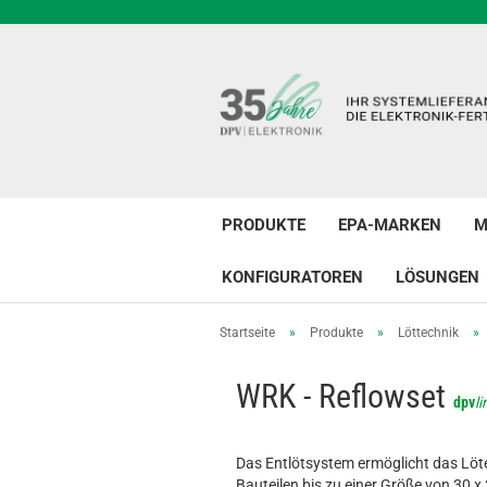
PRODUKTE
EPA-MARKEN
M
KONFIGURATOREN
LÖSUNGEN
Startseite
»
Produkte
»
Löttechnik
»
WRK - Reflowset
dpv
li
Das Entlötsystem ermöglicht das Löte
Bauteilen bis zu einer Größe von 30 