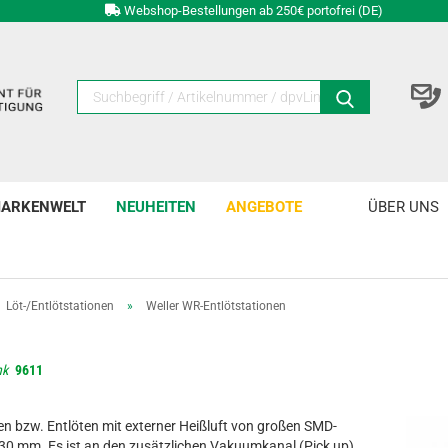
Webshop-Bestellungen ab 250€ portofrei (DE)
ARKENWELT
NEUHEITEN
ANGEBOTE
ÜBER UNS
Löt-/Entlötstationen
»
Weller WR-Entlötstationen
nk
9611
n bzw. Entlöten mit externer Heißluft von großen SMD-
x 30 mm. Es ist an den zusätzlichen Vakuumkanal (Pick up)