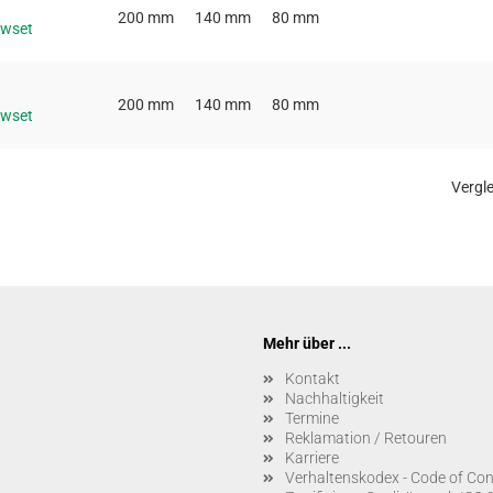
200 mm
140 mm
80 mm
owset
200 mm
140 mm
80 mm
owset
Vergle
Mehr über ...
Kontakt
Nachhaltigkeit
Termine
Reklamation / Retouren
Karriere
Verhaltenskodex - Code of Co